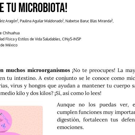
e tu microbiota!
1
1
2
riz Aragón
, Paulina Aguilar Maldonado
, Nabetse Baruc Blas Miranda
,
e Chihuahua
d Física y Estilos de Vida Saludables, CINyS-INSP
a de México
ven muchos microorganismos
¡No te preocupes! La may
en tu intestino. A este conjunto se le conoce como micr
ias, virus y hongos que ayudan a mantener tu cuerpo 
 medio kilo y dos kilos? ¡Sí, así como lo lees!
Aunque no los puedas ver, e
cumplen funciones muy important
digestión, fortalecen tus defe
emociones.