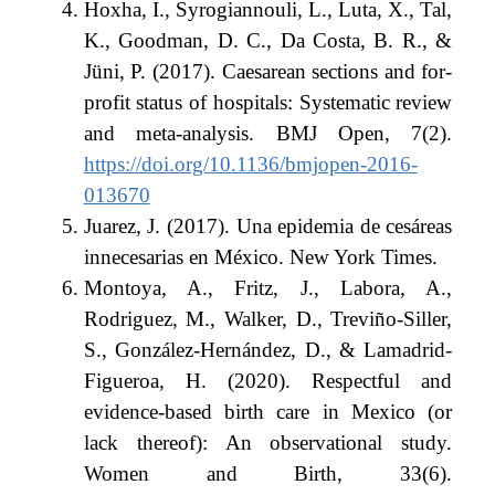
Hoxha, I., Syrogiannouli, L., Luta, X., Tal,
K., Goodman, D. C., Da Costa, B. R., &
Jüni, P. (2017). Caesarean sections and for-
profit status of hospitals: Systematic review
and meta-analysis. BMJ Open, 7(2).
https://doi.org/10.1136/bmjopen-2016-
013670
Juarez, J. (2017). Una epidemia de cesáreas
innecesarias en México. New York Times.
Montoya, A., Fritz, J., Labora, A.,
Rodriguez, M., Walker, D., Treviño-Siller,
S., González-Hernández, D., & Lamadrid-
Figueroa, H. (2020). Respectful and
evidence-based birth care in Mexico (or
lack thereof): An observational study.
Women and Birth, 33(6).