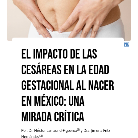
Diseñado por
Freepik
El Impacto de las
Cesáreas en la Edad
Gestacional al Nacer
en México: Una
Mirada Crítica
(1)
Por: Dr. Héctor Lamadrid-Figueroa
y Dra. Jimena Fritz
(2)
Hernández