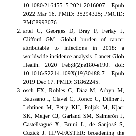
10.1080/21645515.2021.2016007. Epub
2022 Mar 16. PMID: 35294325; PMCID:
PMC8993076.
artel C, Georges D, Bray F, Ferlay J,
Clifford GM. Global burden of cancer
attributable to infections in 2018: a
worldwide incidence analysis. Lancet Glob
Health. 2020 Feb;8(2):e180-e190. doi:
10.1016/S2214-109X(19)30488-7. Epub
2019 Dec 17. PMID: 31862245.
osch FX, Robles C, Díaz M, Arbyn M,
Baussano I, Clavel C, Ronco G, Dillner J,
Lehtinen M, Petry KU, Poljak M, Kjaer
SK, Meijer CJ, Garland SM, Salmerón J,
Castellsagué X, Bruni L, de Sanjosé S,
Cuzick J. HPV-FASTER: broadening the