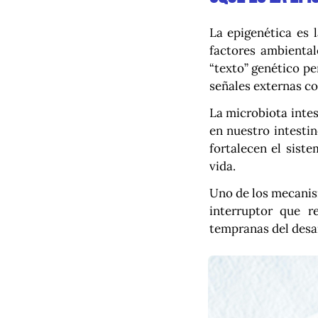
La epigenética es 
factores ambiental
“texto” genético pe
señales externas com
La microbiota inte
en nuestro intestin
fortalecen el sist
vida.
Uno de los mecanis
interruptor que r
tempranas del desar