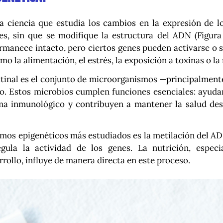
la ciencia que estudia los cambios en la expresión de 
es, sin que se modifique la estructura del ADN (Figura 
rmanece intacto, pero ciertos genes pueden activarse o s
o la alimentación, el estrés, la exposición a toxinas o la
stinal es el conjunto de microorganismos —principalment
o. Estos microbios cumplen funciones esenciales: ayudan
ema inmunológico y contribuyen a mantener la salud de
mos epigenéticos más estudiados es la metilación del A
egula la actividad de los genes. La nutrición, espec
rollo, influye de manera directa en este proceso.