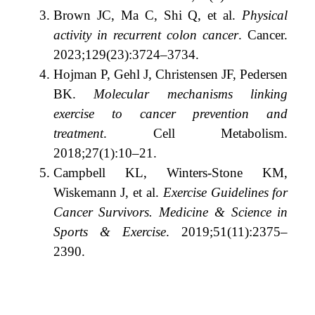
Brown JC, Ma C, Shi Q, et al.
Physical
activity in recurrent colon cancer
. Cancer.
2023;129(23):3724–3734.
Hojman P, Gehl J, Christensen JF, Pedersen
BK.
Molecular mechanisms linking
exercise to cancer prevention and
treatment
. Cell Metabolism.
2018;27(1):10–21.
Campbell KL, Winters-Stone KM,
Wiskemann J, et al.
Exercise Guidelines for
Cancer Survivors. Medicine & Science in
Sports & Exercise
. 2019;51(11):2375–
2390.