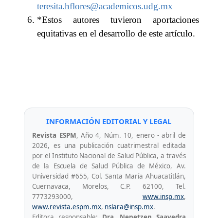
teresita.hflores@academicos.udg.mx
*Estos autores tuvieron aportaciones
equitativas en el desarrollo de este artículo.
INFORMACIÓN EDITORIAL Y LEGAL
Revista ESPM
, Año 4, Núm. 10, enero - abril de
2026, es una publicación cuatrimestral editada
por el Instituto Nacional de Salud Pública, a través
de la Escuela de Salud Pública de México, Av.
Universidad #655, Col. Santa María Ahuacatitlán,
Cuernavaca, Morelos, C.P. 62100, Tel.
7773293000,
www.insp.mx
,
www.revista.espm.mx
,
nslara@insp.mx
.
Editora responsable:
Dra. Nenetzen Saavedra