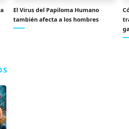
na
El Virus del Papiloma Humano
C
también afecta a los hombres
tr
ga
OS